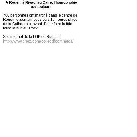
A Rouen, à Riyad, au Caire, l'homophobie
tue toujours
700 personnes ont marché dans le centre de
Rouen, et sont arrivées vers 17 heures place
de la Cathédrale, avant d'aller faire la fête
toute la nuit au Traxx.
Site internet de la LGP de Rouen :
http://www.chez.com/collectifcommeca/